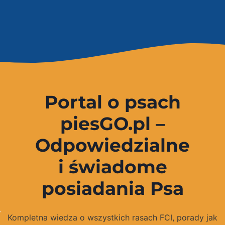
Portal o psach
piesGO.pl –
Odpowiedzialne
i świadome
posiadania Psa
Kompletna wiedza o wszystkich rasach FCI, porady jak