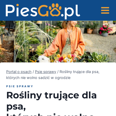
Przejdź
do
treści
Portal o psach
/
Psie sprawy
/
Rośliny trujące dla psa,
których nie wolno sadzić w ogrodzie
PSIE SPRAWY
Rośliny trujące dla
psa,