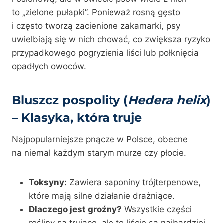
to „zielone pułapki”. Ponieważ rosną gęsto
i często tworzą zacienione zakamarki, psy
uwielbiają się w nich chować, co zwiększa ryzyko
przypadkowego pogryzienia liści lub połknięcia
opadłych owoców.
Bluszcz pospolity (
Hedera helix
)
– Klasyka, która truje
Najpopularniejsze pnącze w Polsce, obecne
na niemal każdym starym murze czy płocie.
Toksyny:
Zawiera saponiny trójterpenowe,
które mają silne działanie drażniące.
Dlaczego jest groźny?
Wszystkie części
rośliny są trujące, ale to liście są najbardziej