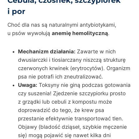
Cebula, czosnek, szczypiorek
i por
Choć dla nas są naturalnymi antybiotykami,
u psów wywołują
anemię hemolityczną
.
Mechanizm działania:
Zawarte w nich
dwusiarczki i tiosiarczany niszczą strukturę
czerwonych krwinek (erytrocytów). Organizm
psa nie potrafi ich zneutralizować.
Uwaga:
Toksyny nie giną podczas gotowania
czy suszenia! Zjedzenie szczypiorku prosto
z grządki lub cebuli z kompostu może
doprowadzić do tego, że krew psa
przestanie efektywnie transportować tlen.
Objawy (bladość dziąseł, szybkie męczenie
się) mogą pojawić się nawet kilka dni