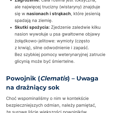
ale najwięcej trucizny (wistaryny) znajduje
się w
nasionach i strąkach
, które jesienią
spadają na ziemię.
Skutki spożycia:
Zjedzenie zaledwie kilku
nasion wywołuje u psa gwałtowne objawy
żołądkowo-jelitowe: wymioty (często
z krwią), silne odwodnienie i zapaść.
Bez szybkiej pomocy weterynaryjnej zatrucie
glicynią może być śmiertelne.
Powojnik (
Clematis
) – Uwaga
na drażniący sok
Choć wspominaliśmy o nim w kontekście
bezpieczniejszych odmian, należy pamiętać,
że surowe liście większości powojników