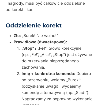
i nagrody, musi być całkowicie oddzielone
od korekt i kar.
Oddzielenie korekt
Złe:
„Burek! Nie wolno!”
Prawidłowe (dwuetapowe):
„Stop” / „Fe!”:
Słowo korekcyjne
(np. „Fe!”, „A-a!”, „Stop”) jest używane
do przerwania niepożądanego
zachowania.
Imię + konkretna komenda:
Dopiero
po przerwaniu, wołamy „Burek!”
(odzyskanie uwagi) i wydajemy
komendę alternatywną (np. „Siad!”).
Nagradzamy za poprawne wykonanie