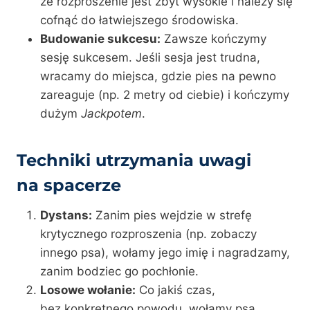
że rozproszenie jest zbyt wysokie i należy się
cofnąć do łatwiejszego środowiska.
Budowanie sukcesu:
Zawsze kończymy
sesję sukcesem. Jeśli sesja jest trudna,
wracamy do miejsca, gdzie pies na pewno
zareaguje (np. 2 metry od ciebie) i kończymy
dużym
Jackpotem
.
Techniki utrzymania uwagi
na spacerze
Dystans:
Zanim pies wejdzie w strefę
krytycznego rozproszenia (np. zobaczy
innego psa), wołamy jego imię i nagradzamy,
zanim bodziec go pochłonie.
Losowe wołanie:
Co jakiś czas,
bez konkretnego powodu, wołamy psa