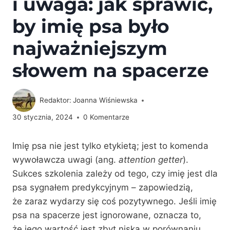
i uwaga: jak sprawić,
by imię psa było
najważniejszym
słowem na spacerze
Redaktor:
Joanna Wiśniewska
30 stycznia, 2024
0 Komentarze
Imię psa nie jest tylko etykietą; jest to komenda
wywoławcza uwagi (ang.
attention getter
).
Sukces szkolenia zależy od tego, czy imię jest dla
psa sygnałem predykcyjnym – zapowiedzią,
że zaraz wydarzy się coś pozytywnego. Jeśli imię
psa na spacerze jest ignorowane, oznacza to,
że jego wartość jest zbyt niska w porównaniu