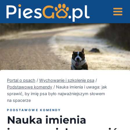
Przejdź
do
treści
Portal o psach
/
Wychowanie i szkolenie psa
/
Podstawowe komendy
/
Nauka imienia i uwaga: jak
sprawić, by imię psa było najważniejszym słowem
na spacerze
PODSTAWOWE KOMENDY
Nauka imienia