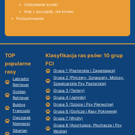
Oddzielenie korekt
Imię = początek, nie koniec
Podsumowanie
TOP
Klasyfikacja ras psów: 10 grup
popularne
FCI
Grupa 1 (Pasterskie i Zaganiające)
rasy
Grupa 2 (Pinczery, Sznaucery, Molosy,
Labrador
Szwajcarskie Psy Pasterskie)
Retriever
Grupa 3 (Teriery)
Golden
Grupa 4 (Jamniki)
Retriever
Grupa 5 (Szpice i Psy Pierwotne)
Buldog
Francuski
Grupa 6 (Gończe i Rasy Pokrewne)
Owczarek
Grupa 7 (Wyżły)
Niemiecki
Grupa 8 (Aportujące, Płochacze i Psy
Siberian
Wodne)