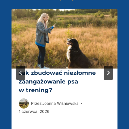
Jak zbudować niezłomne
zaangażowanie psa
w trening?
Przez
Joanna Wiśniewska
1 czerwca, 2026