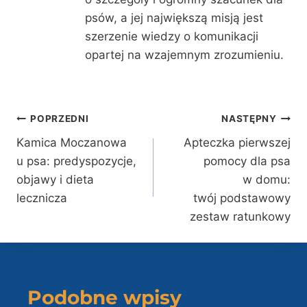
psów, a jej największą misją jest
szerzenie wiedzy o komunikacji
opartej na wzajemnym zrozumieniu.
Nawigacja
POPRZEDNI
NASTĘPNY
Kamica Moczanowa
Apteczka pierwszej
wpisu
u psa: predyspozycje,
pomocy dla psa
objawy i dieta
w domu:
lecznicza
twój podstawowy
zestaw ratunkowy
Podobne wpisy